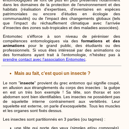
dans les domaines de la protection de l'environnement et des
habitats (réalisation d'expertises, d'inventaires en espèces
patrimoniales ou encore d'études en écologie des
communautés) ou de l'impact des changements globaux (tels
que l'impact du réchauffement climatique avec l'arrivée
d'insectes des zones sub-tropicales et des maladies associées).
Entomotec s'éfforce à son niveau de péréniser des
compétences entomologiques via des
formations et des
animations
pour le grand public, des étudiants ou des
professionnels. Si vous êtes intéressé par des animations ou
des formations ayant trait à l'entomologie, n'hésitez pas à
prendre contact avec l'association Entomotec
.
Mais au fait, c'est quoi un insecte ?
Le nom "
insecte
" provient du grec
entomos
qui signifie coupé,
en allusion aux étranglements du corps des insectes : la guêpe
en est un très bon exemple ! Sa tête, son thorax et son
abdomen sont bien identifiables. Les insectes ne possèdent pas
de squelette interne contrairement aux vertébrés. Leur
squelette est externe, on parle d'exosquelette. Tous les muscles
et les organes sont fixés dessus.
Les insectes sont partitionnés en 3 parties (ou tagmes) :
une tête qui porte des yeux (simples et/ou composés),